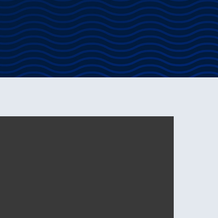
 een toonaangevende dienstverlening in de
 jij iemand die oog heeft voor de wensen van