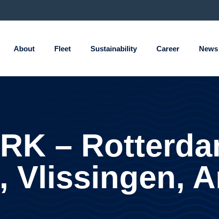
About
Fleet
Sustainability
Career
News
K – Rotterda
 Vlissingen, 