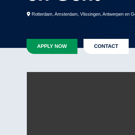
Rotterdam, Amsterdam, Vlissingen, Antwerpen en 
APPLY NOW
CONTACT
Wat ga je doen?
Als Waterklerk maak je deel uit en ben je 
haven. Jij zorgt er als Waterklerk voor dat 
de klant.