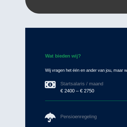
Wat bieden wij?
Wij vragen het één en ander van jou, maar wi
Startsalaris / maand
€ 2400 – € 2750
Pensioenregeling