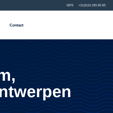
ISPS
+31(0)10 285 85 85
Contact
m,
Antwerpen