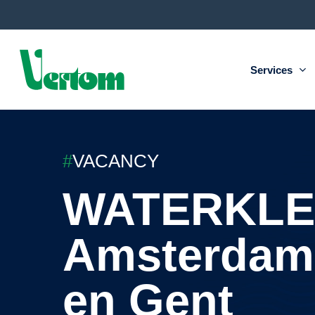
Skip
to
main
content
Services
#
VACANCY
WATERKLER
Amsterdam,
en Gent