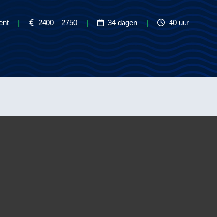
Gent
|
2400 – 2750
|
34 dagen
|
40 uur
werkzaam voor de Vertom Groep. De Agency afdeling draagt zorg voor
dat alle communicatie tussen wal en schip soepel verloopt. Verder ben